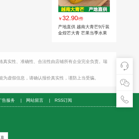
32.90
￥
/件
产地直供 越南大青芒9斤装
金煌芒大青 芒果当季水果
一件代发
格真实性、准确性、合法性由店铺所有企业完全负责。瑞
能为虚假信息，请确认报价真实性，谨防上当受骗。
广告服务
|
网站留言
|
RSS订阅