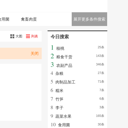
食用菌
禽畜肉蛋
展开更多条件搜索
大图
列表
今日搜索
1
25条
核桃
关闭
2
143条
粮食干货
3
346条
农副产品
4
杂粮
27条
5
肉制品加工
71条
6
糯米
7条
7
竹笋
6条
8
李子
3条
9
蔬菜水果
165条
10
食用菌
30条