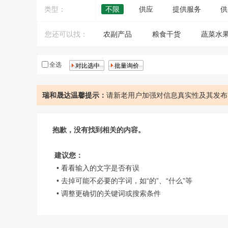
类型：
不限
供应
提供服务
供
您还可以找：
农副产品
粮食干货
蔬菜水
全选
瑞和晟达温馨提示：
请新老用户加强对信息真实性及其发布
抱歉，没有找到相关的内容。
建议您：
• 看看输入的文字是否有误
• 去掉可能不必要的字词，如“的”、“什么”等
• 调整更确切的关键词或搜索条件