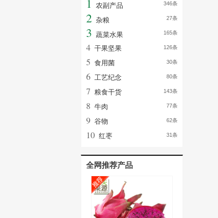
1
346条
农副产品
2
27条
杂粮
3
165条
蔬菜水果
4
干果坚果
126条
5
食用菌
30条
6
工艺纪念
80条
7
粮食干货
143条
8
牛肉
77条
9
谷物
62条
10
红枣
31条
全网推荐产品