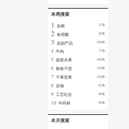
本周搜索
1
27条
杂粮
2
30条
食用菌
3
346条
农副产品
4
牛肉
77条
5
蔬菜水果
165条
6
粮食干货
143条
7
干果坚果
126条
8
谷物
62条
9
工艺纪念
80条
10
中药材
80条
本月搜索