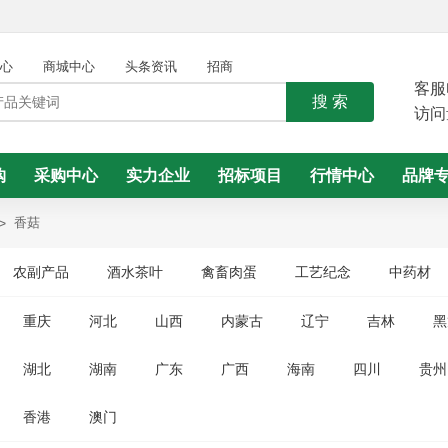
心
商城中心
头条资讯
招商
客服
搜 索
访问
购
采购中心
实力企业
招标项目
行情中心
品牌
>
香菇
农副产品
酒水茶叶
禽畜肉蛋
工艺纪念
中药材
重庆
河北
山西
内蒙古
辽宁
吉林
黑
湖北
湖南
广东
广西
海南
四川
贵州
香港
澳门