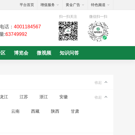
平台首页
增值服务
黄金广告
特色频道
扫一扫关注
微信扫一扫
电话：
4001184567
量:
63749992
专区
博览会
微视频
知识问答
收起
龙江
江苏
浙江
安徽
收起
云南
西藏
陕西
甘肃