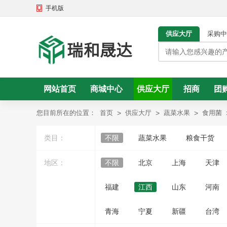
手机版
供应大厅
采购中
网站首页
商城中心
供应大厅
招商
团
头条资讯
您目前所在的位置：
首页
>
供应大厅
>
蔬菜水果
>
食用菌
类目：
不限
蔬菜水果
粮食干货
地区：
不限
北京
上海
天津
福建
江西
山东
河南
青海
宁夏
新疆
台湾