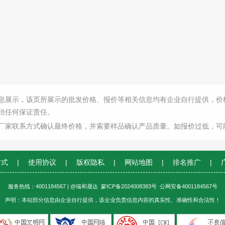
息展示，该页所展示的批发价格、报价等相关信息均有企业自行提供，价
担任何保证责任。
厂家联系方式确认最终价格，并索要样品确认产品质量。如报价过低，可
方式
|
使用协议
|
版权隐私
|
网站地图
|
排名推广
|
服务热线：4001184567 | @瑞和晟达
蒙ICP备2024008383号
公网安备4001184567号
声明：本站部分信息由企业自行提供，该企业负责信息内容的真实性、准确性和合法性！