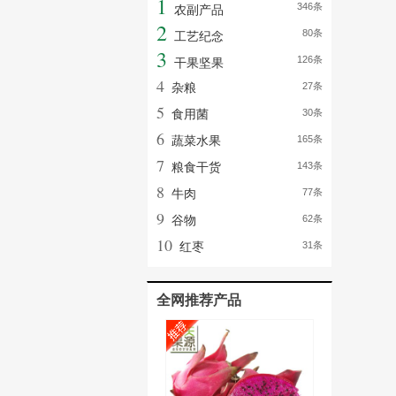
1
346条
农副产品
2
80条
工艺纪念
3
126条
干果坚果
4
杂粮
27条
5
食用菌
30条
6
蔬菜水果
165条
7
粮食干货
143条
8
牛肉
77条
9
谷物
62条
10
红枣
31条
全网推荐产品