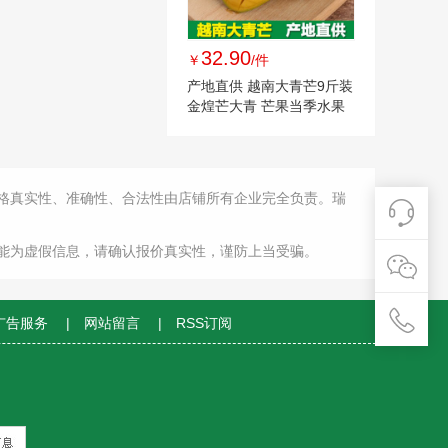
32.90
￥
/件
产地直供 越南大青芒9斤装
金煌芒大青 芒果当季水果
一件代发
格真实性、准确性、合法性由店铺所有企业完全负责。瑞
能为虚假信息，请确认报价真实性，谨防上当受骗。
广告服务
|
网站留言
|
RSS订阅