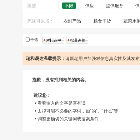
类型：
不限
供应
提供服务
供
您还可以找：
农副产品
粮食干货
蔬菜水
全选
瑞和晟达温馨提示：
请新老用户加强对信息真实性及其发布
抱歉，没有找到相关的内容。
建议您：
• 看看输入的文字是否有误
• 去掉可能不必要的字词，如“的”、“什么”等
• 调整更确切的关键词或搜索条件