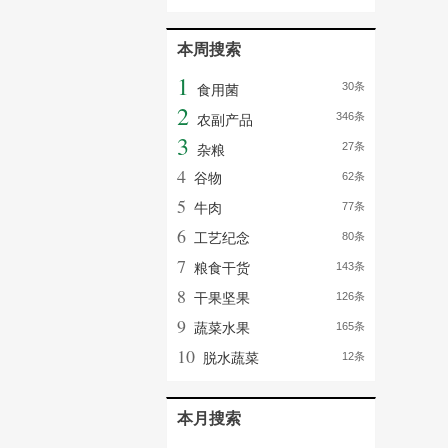
本周搜索
1
30条
食用菌
2
346条
农副产品
3
27条
杂粮
4
谷物
62条
5
牛肉
77条
6
工艺纪念
80条
7
粮食干货
143条
8
干果坚果
126条
9
蔬菜水果
165条
10
脱水蔬菜
12条
本月搜索