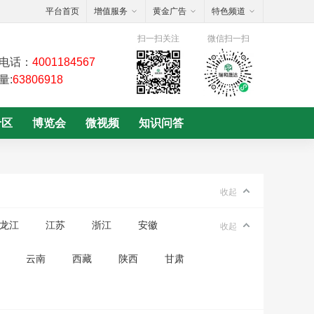
平台首页
增值服务
黄金广告
特色频道
扫一扫关注
微信扫一扫
电话：
4001184567
量:
63806918
专区
博览会
微视频
知识问答
收起
龙江
江苏
浙江
安徽
收起
云南
西藏
陕西
甘肃