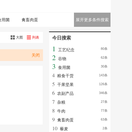
食用菌
禽畜肉蛋
展开更多条件搜索
大图
列表
今日搜索
1
80条
工艺纪念
关闭
2
62条
谷物
3
30条
食用菌
4
粮食干货
143条
5
干果坚果
126条
6
农副产品
346条
7
杂粮
27条
8
牛肉
77条
9
禽畜肉蛋
63条
10
藜麦
2条