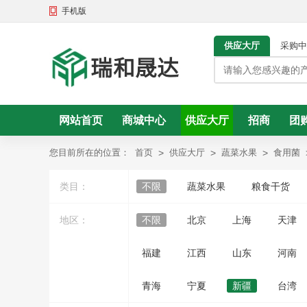
手机版
供应大厅
采购中
网站首页
商城中心
供应大厅
招商
团
头条资讯
您目前所在的位置：
首页
>
供应大厅
>
蔬菜水果
>
食用菌
类目：
不限
蔬菜水果
粮食干货
地区：
不限
北京
上海
天津
福建
江西
山东
河南
青海
宁夏
新疆
台湾