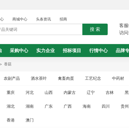
心
商城中心
头条资讯
招商
客服
搜 索
访问
购
采购中心
实力企业
招标项目
行情中心
品牌
>
香菇
农副产品
酒水茶叶
禽畜肉蛋
工艺纪念
中药材
重庆
河北
山西
内蒙古
辽宁
吉林
黑
湖北
湖南
广东
广西
海南
四川
贵州
香港
澳门