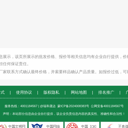
息展示，该页所展示的批发价格、报价等相关信息均有企业自行提供，价
担任何保证责任。
厂家联系方式确认最终价格，并索要样品确认产品质量。如报价过低，可
方式
|
使用协议
|
版权隐私
|
网站地图
|
排名推广
|
服务热线：4001184567 | @瑞和晟达
蒙ICP备2024008383号
公网安备4001184567号
声明：本站部分信息由企业自行提供，该企业负责信息内容的真实性、准确性和合法性！