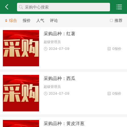
综合
报价
人气
评论
推荐
采购品种：红薯
超级管理员
2024-07-09
0报价
采购品种：西瓜
超级管理员
2024-07-09
0报价
采购品种：黄皮洋葱