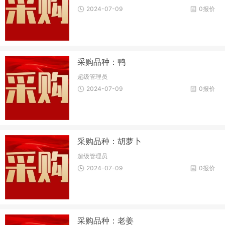
2024-07-09
0报价
采购品种：鸭
超级管理员
2024-07-09
0报价
采购品种：胡萝卜
超级管理员
2024-07-09
0报价
采购品种：老姜