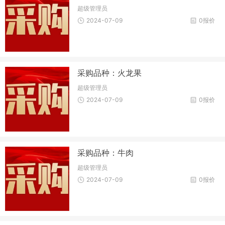
超级管理员
2024-07-09
0报价
采购品种：火龙果
超级管理员
2024-07-09
0报价
采购品种：牛肉
超级管理员
2024-07-09
0报价