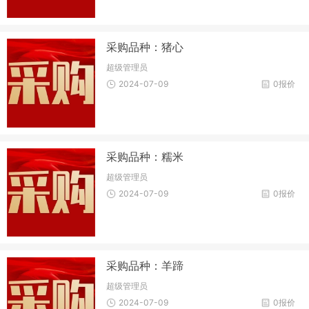
采购品种：猪心
超级管理员
2024-07-09
0报价
采购品种：糯米
超级管理员
2024-07-09
0报价
采购品种：羊蹄
超级管理员
2024-07-09
0报价