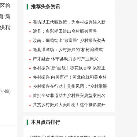
丘区将
推荐头条资讯
颜”新
潍坊以工代赈政策，为乡村振兴注入新
供精
活力
澧县：多彩稻田绘出乡村振兴画卷
汝南：葡萄结出“致富果” 乡村振兴劲头
足
随县澴潭镇：乡村振兴的“柏树湾模式”
产才融合 休宁县助力乡村产业振兴
乡村振兴“新”面貌丨枣花飘香季 采蜜正
当时
乡村振兴 向美而行！河北绘就和美乡村
新画卷
乡村振兴在行动丨贵州凤冈：“乡村掌墨
/小编)
师”激活产业发展潜能
首批全省非遗助力乡村振兴典型案例名
单发布，潍坊收获“大满贯”
共赏乡村振兴大美叶榭！这个摄影展开
幕啦
本月点击排行