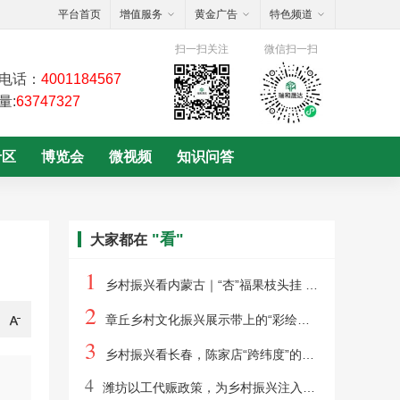
平台首页
增值服务
黄金广告
特色频道
扫一扫关注
微信扫一扫
电话：
4001184567
量:
63747327
专区
博览会
微视频
知识问答
"看"
大家都在
1
乡村振兴看内蒙古｜“杏”福果枝头挂 收获甜蜜在当“夏”
2
章丘乡村文化振兴展示带上的“彩绘新衣”
3
乡村振兴看长春，陈家店“跨纬度”的文旅生活
4
潍坊以工代赈政策，为乡村振兴注入新活力