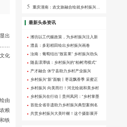
5
重庆潼南：农文旅融合绘就乡村振兴新画卷
最新头条资讯
凸显出
潍坊以工代赈政策，为乡村振兴注入新
……
活力
澧县：多彩稻田绘出乡村振兴画卷
汝南：葡萄结出“致富果” 乡村振兴劲头
文化
足
随县澴潭镇：乡村振兴的“柏树湾模式”
产才融合 休宁县助力乡村产业振兴
乡村振兴“新”面貌丨枣花飘香季 采蜜正
当时
乡村振兴 向美而行！河北绘就和美乡村
新画卷
乡村振兴在行动丨贵州凤冈：“乡村掌墨
墙绘由
师”激活产业发展潜能
首批全省非遗助力乡村振兴典型案例名
农粮
单发布，潍坊收获“大满贯”
共赏乡村振兴大美叶榭！这个摄影展开
和铁
幕啦