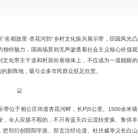
“名相故里·杏花河韵”乡村文化振兴展示带，田园风光
的独特魅力，国画场景则无声渗透着社会主义核心价值观
到文化带主干道和村居街巷墙体上，不仅成为一道靓丽的
信的新阵地，吸引众多市民群众驻足欣赏。
示带位于相公庄街道杏花河畔，长约5公里。1500余米
驶，令人应接不暇的，不只有蓝天白云流转变换、鲁供丰
，把邹衍创阴阳学派、郑玄注经论道、杜伏威举义长白山