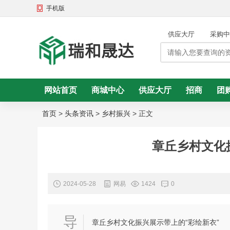
手机版
供应大厅
采购中
网站首页
商城中心
供应大厅
招商
团
头条资讯
首页
>
头条资讯
>
乡村振兴
>
正文
章丘乡村文化
2024-05-28
网易
1424
0
导
章丘乡村文化振兴展示带上的“彩绘新衣”