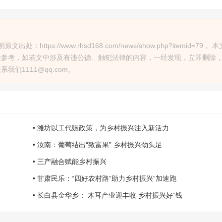
ps://www.rhsd168.com/news/show.php?itemid=79 。
做参考，如若文中涉及有违公德、触犯法律的内容，一经发现，立即删除
们1111@qq.com。
• 潍坊以工代赈政策，为乡村振兴注入新活力
• 汝南：葡萄结出“致富果” 乡村振兴劲头足
• 三产融合赋能乡村振兴
• 甘肃民乐：“四好农村路”助力乡村振兴“加速跑
• 长白县金华乡： 木耳产业迎丰收 乡村振兴好“钱