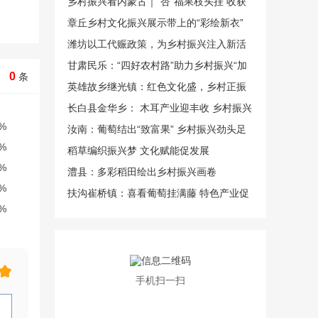
乡村振兴看内蒙古｜“杏”福果枝头挂 收获
甜蜜在当“夏”
章丘乡村文化振兴展示带上的“彩绘新衣”
潍坊以工代赈政策，为乡村振兴注入新活
力
甘肃民乐：“四好农村路”助力乡村振兴“加
0
条
速跑”
英雄故乡继光镇：红色文化盛，乡村正振
兴
长白县金华乡： 木耳产业迎丰收 乡村振兴
好“钱”景
汝南：葡萄结出“致富果” 乡村振兴劲头足
稻草编织振兴梦 文化赋能促发展
澧县：多彩稻田绘出乡村振兴画卷
扶沟崔桥镇：喜看葡萄挂满藤 特色产业促
振兴
手机扫一扫