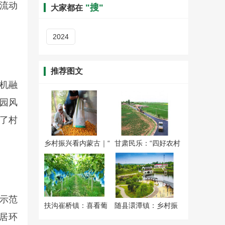
流动
"搜"
大家都在
2024
推荐图文
机融
田园风
了村
乡村振兴看内蒙古｜“
甘肃民乐：“四好农村
示范
扶沟崔桥镇：喜看葡
随县澴潭镇：乡村振
居环
萄
兴