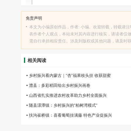
免责声明
•
本文为小编原创作品，作者: 小编。欢迎转载，转载请注明原文出处：htt
表作者个人观点，本站未对其内容进行核实，请读者仅
需自行承担相应责任。涉及到版权或其他问题，请及时联系我
相关阅读
• 乡村振兴看内蒙古｜“杏”福果枝头挂 收获甜蜜
• 澧县：多彩稻田绘出乡村振兴画卷
• 山西省扎实推进农村改革助力乡村全面振兴
• 随县澴潭镇：乡村振兴的“柏树湾模式”
• 扶沟崔桥镇：喜看葡萄挂满藤 特色产业促振兴